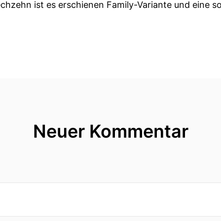
chzehn ist es erschienen Family-Variante und eine s
iel Crazy Words, crazy geschrieben mit K R A Z Y W
des ein bisschen falsch geschrieben mit z nämlich ja
nteressanterweise eine Crazy Words Variante von FX 
er Auffassung, dass dieser Verlag eigentlich schon v
gsweise von Ravensburger übernommen wurde.
Neuer Kommentar
ch mal an anderer Stelle erforschen.
 ich hier Crazy Words heute für dich dabei ein Spiel
chmidt eben wie gesagt bei Ravensburger, im Urspru
eines der wirklich lustigsten Wortrate Spiele die ich
r zusammenstellen die es in Wirklichkeit gar nicht gi