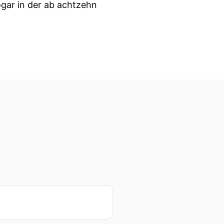
ogar in der ab achtzehn
 O E W O R D Z also wenn
 von Ravensburger.
Schmidt aus dem Jahre zwei
iel früher seine Arbeit
 von Dirk Baumann Thomas
ng auch bei Fishtank
 kenne und sehr schätze
bt und das funktioniert so