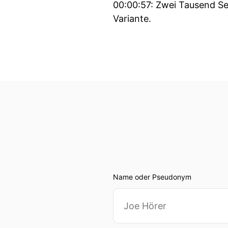
00:00:57: Zwei Tausend Se
Variante.
00:01:10: Und zwar das Sp
du suchst crazy words bei
00:01:30: Ich habe hier i
Tausend Sechzehn und war d
eingestellt hat beziehun
00:01:47: Aber das werde i
00:01:50: Jedenfalls habe
Odenhofen und Matthias S
Name oder Pseudonym
erschienen.
00:02:06: Crazy Words ist 
denn wir müssen hier Wörte