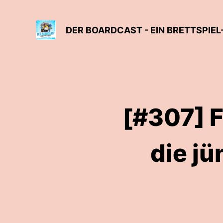
DER BOARDCAST - EIN BRETTSPIE
[#307] F
die j