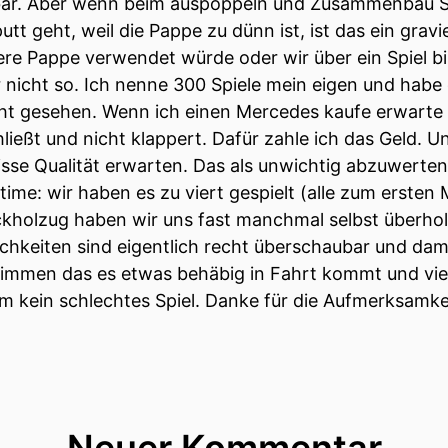
lbar. Aber wenn beim auspöppeln und Zusammenbau S
tt geht, weil die Pappe zu dünn ist, ist das ein gra
ere Pappe verwendet würde oder wir über ein Spiel b
r nicht so. Ich nenne 300 Spiele mein eigen und hab
 gesehen. Wenn ich einen Mercedes kaufe erwarte 
eßt und nicht klappert. Dafür zahle ich das Geld. Un
isse Qualität erwarten. Das als unwichtig abzuwerten
e: wir haben es zu viert gespielt (alle zum ersten M
holzug haben wir uns fast manchmal selbst überholt,
chkeiten sind eigentlich recht überschaubar und dami
immen das es etwas behäbig in Fahrt kommt und vielle
llem kein schlechtes Spiel. Danke für die Aufmerksamk